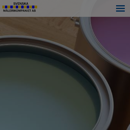
HEM
MÅLERI
FASADMÅLNING
TOTALENTREPRENAD
KONTAKTA OSS