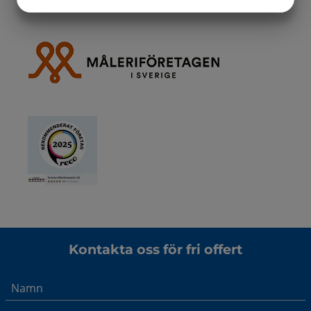
JA
NEJ
JA
NEJ
MARKNADSFÖRING
STATISTIK
Kontakta oss för fri offert