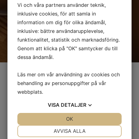
Vi och våra partners använder teknik,
inklusive cookies, för att samla in
information om dig för olika ändamål,
inklusive: bättre användarupplevelse,
funktionalitet, statistik och marknadsföring.
Genom att klicka på "OK" samtycker du till
dessa ändamål.
Läs mer om vår användning av cookies och
behandling av personuppgifter på vår
KOM I KONTAKT MED
webbplats.
OSS
VISA
DETALJER
Tel: 08-711 17 00
E-post: info@svenskamk.se
JA
NEJ
OK
JA
NEJ
NÖDVÄNDIG
INSTÄLLNINGAR
Lyftkransvägen 16
AVVISA ALLA
142 50 Skogås Sverige